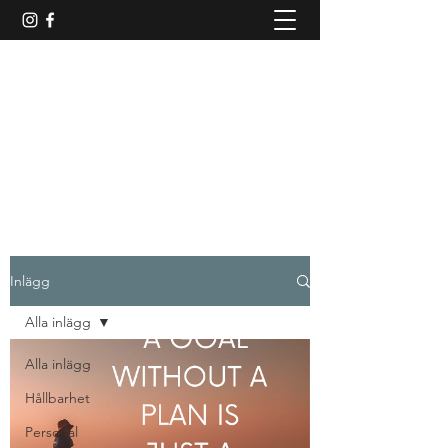
TADIG AFFÄRSUTVECKLING
AB
Resan till hållbar tillväxt och lönsamhet
börjar här
Inlägg
Alla inlägg
Alla inlägg
Hållbarhet
Personal