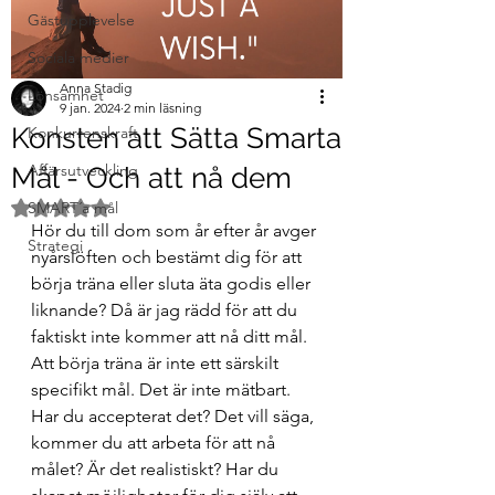
Gästupplevelse
Sociala medier
Anna Stadig
Lönsamhet
9 jan. 2024
2 min läsning
Konsten att Sätta Smarta
Konkurrenskraft
Affärsutveckling
Mål - Och att nå dem
Betygsatt till NaN av 5 stjärnor.
SMART´a mål
Hör du till dom som år efter år avger 
Strategi
nyårslöften och bestämt dig för att 
börja träna eller sluta äta godis eller 
liknande? Då är jag rädd för att du 
faktiskt inte kommer att nå ditt mål. 
Att börja träna är inte ett särskilt 
specifikt mål. Det är inte mätbart. 
Har du accepterat det? Det vill säga, 
kommer du att arbeta för att nå 
målet? Är det realistiskt? Har du 