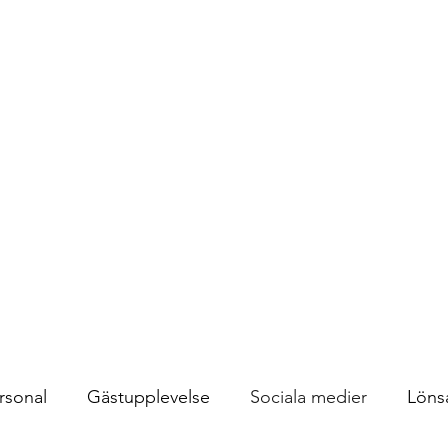
NG AB
börjar här
Integritet
rsonal
Gästupplevelse
Sociala medier
Löns