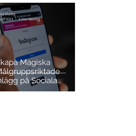
na Stadig
juli 2023
4 min läsning
kapa Magiska
ålgruppsriktade
nlägg på Sociala
edier som Lockar
äster i
esöksnäringen!