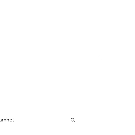
anna@stadig-affarsutveckling.se
amhet