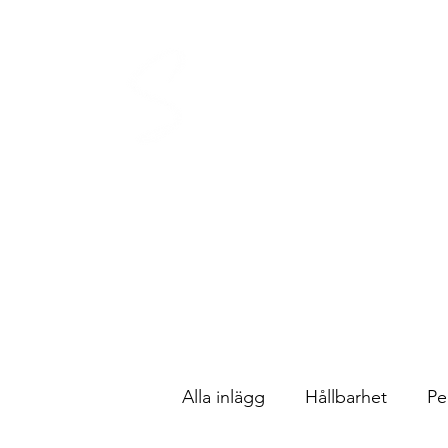
TADIG AFFÄRSUTVECKLI
Resan till hållbar tillväxt och lönsamhet 
Hem
Våra tjänster
Om mig
Boka online
Kontakt
Alla inlägg
Hållbarhet
Pe