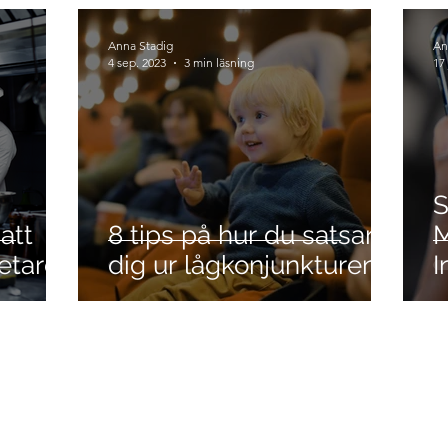
tveckling
SMART´a mål
Strategi
Anna Stadig
An
4 sep. 2023
3 min läsning
17 
S
att
8 tips på hur du satsar
M
etare.
dig ur lågkonjunkturen.
I
M
G
B