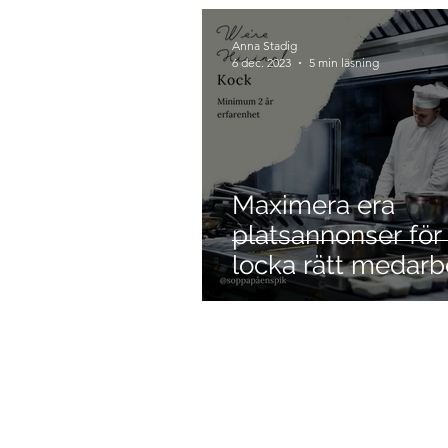
Konkurrenskraft
Affärsu
Anna Stadig
6 dec. 2023
5 min läsning
Maximera era
platsannonser för 
locka rätt medarb