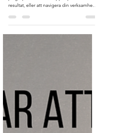
Du står inför en vanlig dilemma: att trycka
på gaspedalen och hoppas på snabba
resultat, eller att navigera din verksamhet
med eftertanke...