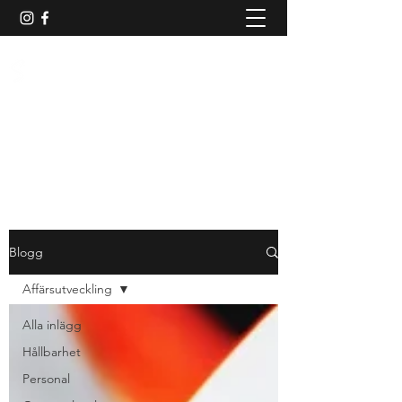
TADIG AFFÄRSUTVECKLING
AB
Resan till hållbar tillväxt och lönsamhet
börjar här
Blogg
Affärsutveckling
Alla inlägg
Hållbarhet
Personal