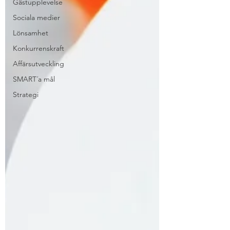
Gästupplevelse
Sociala medier
Lönsamhet
Konkurrenskraft
Affärsutveckling
SMART´a mål
Strategi