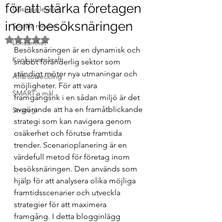
för att stärka företagen
Gästupplevelse
inom besöksnäringen
Sociala medier
Betygsatt till NaN av 5 stjärnor.
Lönsamhet
Besöksnäringen är en dynamisk och 
Konkurrenskraft
snabbt föränderlig sektor som 
ständigt möter nya utmaningar och 
Affärsutveckling
möjligheter. För att vara 
SMART´a mål
framgångsrik i en sådan miljö är det 
avgörande att ha en framåtblickande 
Strategi
strategi som kan navigera genom 
osäkerhet och förutse framtida 
trender. Scenarioplanering är en 
värdefull metod för företag inom 
besöksnäringen. Den används som 
hjälp för att analysera olika möjliga 
framtidsscenarier och utveckla 
strategier för att maximera 
framgång. I detta blogginlägg 